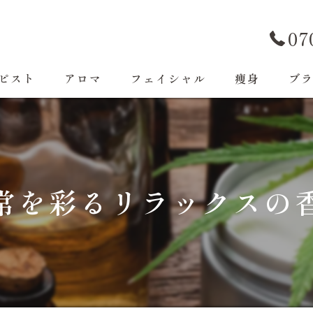
07
ピスト
アロマ
フェイシャル
痩身
ブ
常を彩るリラックスの