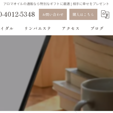
アロマオイルの通販なら特別なギフトに最適 | 相手に幸せをプレゼント
0-4012-5348
お問い合わせ
購入はこちら
ライダル
リンパエステ
アクセス
ブログ
コラム