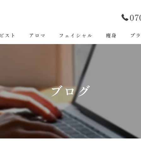
07
ピスト
アロマ
フェイシャル
痩身
ブ
ブログ