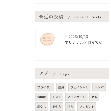
最近の投稿
Recent Posts
2023/10/13
オリジナルアロマで穏やかな年の瀬を♪年末のご褒美に | マイザ
タグ
Tags
ブライダル
痩身
フェイシャル
リンパ
筑紫野
エステ
アロマオイル
通販
癒やし
集中力
冷え
プレゼント